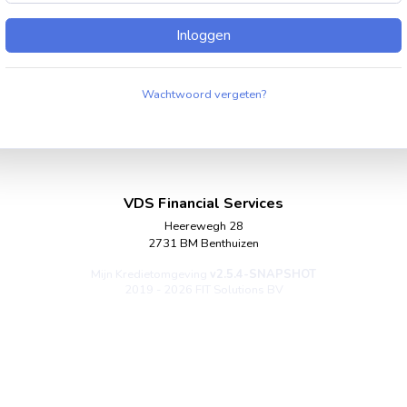
Inloggen
Wachtwoord vergeten?
VDS Financial Services
Heerewegh 28
2731 BM Benthuizen
Mijn Kredietomgeving
v2.5.4-SNAPSHOT
2019 - 2026 FIT Solutions BV